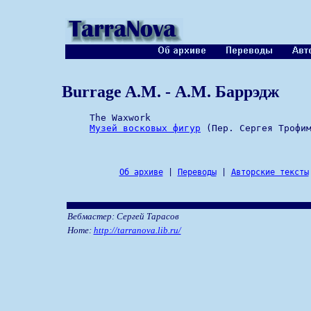
Burrage A.M. - А.М. Баррэдж
     The Waxwork

Музей восковых фигур
Об архиве
|
Переводы
|
Авторские тексты
Вебмастер: Сергей Тарасов
Home:
http://tarranova.lib.ru/