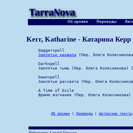
Kerr, Katharine - Катарина Керр
     Daggerspell 

Заклятье кинжала
 (Пер. Олега Колесникова
     Darkspell 

     Заклятье тьмы (Пер. Олега Колесникова) (
     Dawnspell 

     Заклятье рассвета (Пер. Олега Колесников
     A Time of Exile 

Об архиве
|
Переводы
|
Авторские тексты
Вебмастер: Сергей Тарасов